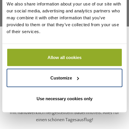
Weide mit Kühen als Spielfeld.
We also share information about your use of our site with
our social media, advertising and analytics partners who
Alle Aktivitäten
may combine it with other information that you’ve
provided to them or that they’ve collected from your use
of their services.
Parkhoeve de Middelt
Lustige Aktivitäten und Gruppenausflüge für
einen
Familientag
, einen Tag mit Freunden und
Allow all cookies
einen
Betriebsausflug
. Vollständige Bewirtung mit Grill oder
Mittagessen für Gruppen von 2 bis 150 Personen. Ländliche
Lage an der Maas in Kessel. Mit Aktivitäten wie Bauerngolf,
Customize
Solextours, einer Fotopuzzle-Tour auf
Tandems,
Handbogenschießen
und
Bauernspielen
für Jung
und Alt. Auf unserer gemütlichen Terrasse servieren wir
Use necessary cookies only
nicht nur Lunch-Gerichte und Flan, sondern auch Eisbecher
mit handwerklich hergestelltem Bauernhofeis. Alles für
einen schönen Tagesausflug!