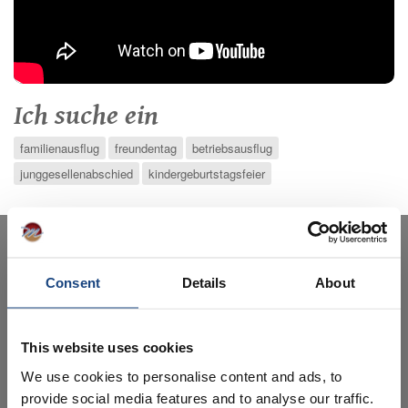
Ich suche ein
familienausflug
freundentag
betriebsausflug
junggesellenabschied
kindergeburtstagsfeier
unsere
top Aktivitäten
escape room
Consent
Details
About
Los het raadsel op en ontsnap binnen de tijd!
Solex Tour
This website uses cookies
Unsere Solextour ist einzigartig!
We use cookies to personalise content and ads, to
provide social media features and to analyse our traffic.
Bauerngolf