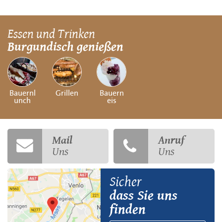
Essen und Trinken
Burgundisch genießen
Bauernl
Grillen
Bauern
unch
eis
Mail
Anruf
Uns
Uns
Sicher
dass Sie uns
finden