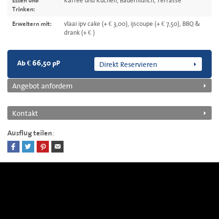
Kaffee und Kuchen, Bauernlunch, Terrasse
Essen und
Trinken:
vlaai ipv cake (+ € 3,00), ijscoupe (+ € 7,50), BBQ &
Erweitern mit:
drank (+ € )
Direkt Reservieren
Ab € 66,50 pP
Angebot anfordern
Kontakt
:
Ausflug teilen