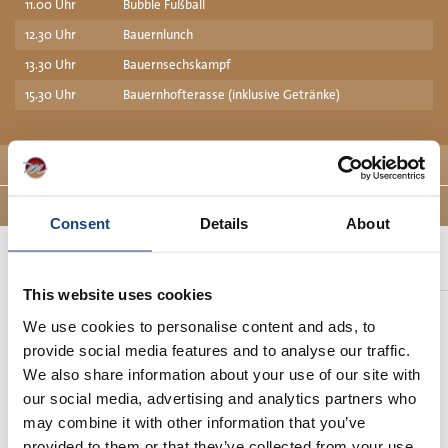
11.00 Uhr
Bubble Fußball
12.30 Uhr
Bauernlunch
13.30 Uhr
Bauernsechskampf
15.30 Uhr
Bauernhofterasse (inklusive Getränke)
die Aktivitäten
weitere Infos
Consent
Details
About
Ähnliche Ausflüge
This website uses cookies
Solex & Sechskampf
We use cookies to personalise content and ads, to
provide social media features and to analyse our traffic.
Aktiv in der Weide und fahren auf ein
Solex
We also share information about your use of our site with
our social media, advertising and analytics partners who
Ab € 81,00 pP
may combine it with other information that you’ve
mehr Informationen
provided to them or that they’ve collected from your use