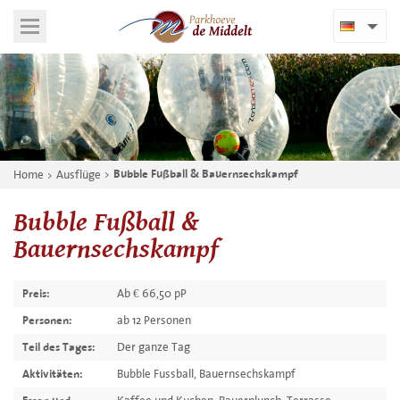
Home
Ausflüge
Bubble Fußball & Bauernsechskampf
Bubble Fußball &
Bauernsechskampf
Ab € 66,50 pP
Preis:
ab 12 Personen
Personen:
Der ganze Tag
Teil des Tages:
Bubble Fussball, Bauernsechskampf
Aktivitäten: