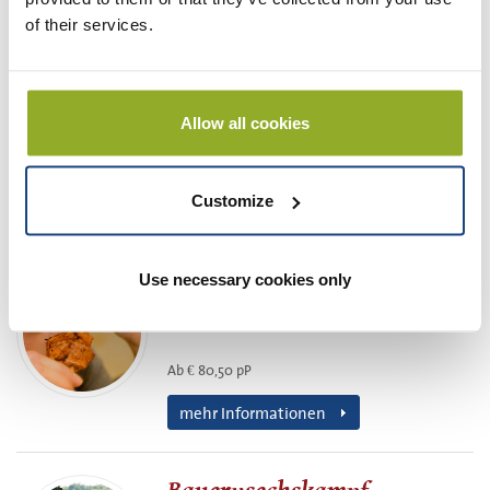
of their services.
bubblevoetbal uitje
de sensatie van nu voor voetballiefhebbers
Allow all cookies
Ab € 33,00 pP
Customize
mehr Informationen
BBQ Sechskampf
Use necessary cookies only
Spaß und Teambuilding mit Grillen
Ab € 80,50 pP
mehr Informationen