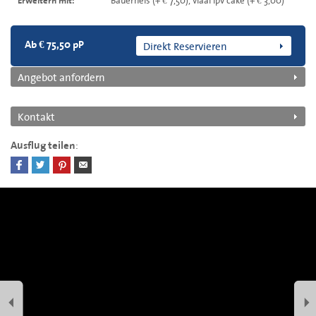
Bauerneis (+ € 7,50), vlaai ipv cake (+ € 3,00)
Erweitern mit:
Direkt Reservieren
Ab € 75,50 pP
Angebot anfordern
Kontakt
:
Ausflug teilen