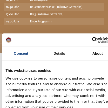
16.30 Uhr
Bauernhofterasse (inklusive Getränke)
17.00 Uhr
BBQ (inklusive Getränke)
19.00 Uhr
Ende Programm
die Aktivitäten
weitere Infos
Consent
Details
About
Ähnliche Ausflüge
This website uses cookies
Ausflug für alle
We use cookies to personalise content and ads, to provide
Mit Bauernspiele und Bauerngolf
social media features and to analyse our traffic. We also sha
information about your use of our site with our social media,
advertising and analytics partners who may combine it with
Ab € 52,00 pP
other information that you’ve provided to them or that they’ve
mehr Informationen
collected from your use of their services.