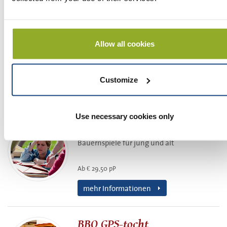
BBQ Tandemfahrt
Allow all cookies
Tandemfahrt mit BBQ im Limburg
Ab € 74,00 pP
Customize
mehr Informationen
Use necessary cookies only
Bauernspiele
Bauernspiele für jung und alt
Ab € 29,50 pP
mehr Informationen
BBQ GPS-tocht