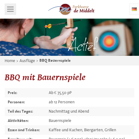
Home
Ausflüge
BBQ Bauernspiele
BBQ mit Bauernspiele
Ab € 75,50 pP
Preis:
ab 12 Personen
Personen:
Nachmittag und Abend
Teil des Tages:
Bauernspiele
Aktivitäten:
Kaffee und Kuchen, Biergarten, Grillen
Essen und Trinken: