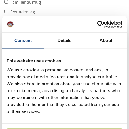
Familienausflug
Freundentag
Junggesellenabschied
Kindergeburtstagsfeier
Consent
Details
About
Wählen Sie eine oder mehrere gewünschte
Aktivitäten:
Bubble Fussball
This website uses cookies
Solex Tour
We use cookies to personalise content and ads, to
provide social media features and to analyse our traffic.
Kontaktdaten:
We also share information about your use of our site with
Name: *
our social media, advertising and analytics partners who
may combine it with other information that you’ve
provided to them or that they’ve collected from your use
of their services.
E-mail: *