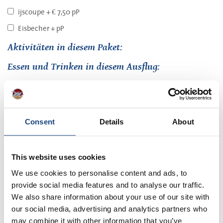
ijscoupe + € 7,50 pP
Eisbecher + pP
Aktivitäten in diesem Paket:
Essen und Trinken in diesem Ausflug:
Kaffee und Kuchen
Limburger Torte statt Kuchen + € 3,00 pP
Bauernlunch
Lunch '12-Stunden' + € 1,50 pP
Consent
Details
About
Lunch Royal + € 12,00 pP
Terrasse
This website uses cookies
bittergarnituur + € 4,50 pP
We use cookies to personalise content and ads, to
Kontaktdaten:
provide social media features and to analyse our traffic.
We also share information about your use of our site with
Name *
our social media, advertising and analytics partners who
may combine it with other information that you’ve