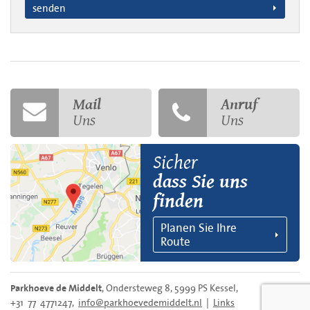
senden
Mail
Anruf
Uns
Uns
Sicher
dass Sie uns
finden
Planen Sie Ihre
Route
, Ondersteweg 8, 5999 PS Kessel,
Parkhoeve de Middelt
+31 77 4771247,
info@parkhoevedemiddelt.nl
|
Links