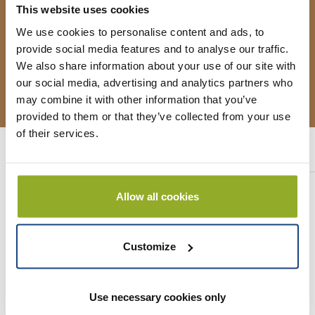
fakultativ:
This website uses cookies
We use cookies to personalise content and ads, to
Limburger Torte statt
+ € 3,00 pP
Kuchen
provide social media features and to analyse our traffic.
We also share information about your use of our site with
einschließlich:
our social media, advertising and analytics partners who
Kaffee und Kuchen
may combine it with other information that you’ve
provided to them or that they’ve collected from your use
of their services.
Ähnliche Ausflüge
BBQ Bauerngolf
Allow all cookies
Essen und Trinken mit Bauerngolf
Customize
Ab € 69,50 pP
mehr Informationen
Use necessary cookies only