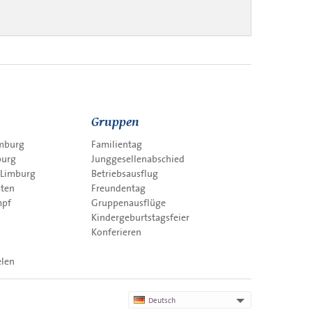
Gruppen
imburg
Familientag
burg
Junggesellenabschied
 Limburg
Betriebsausflug
äten
Freundentag
mpf
Gruppenausflüge
Kindergeburtstagsfeier
Konferieren
elen
Deutsch