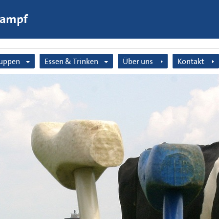
kampf
uppen
Essen & Trinken
Über uns
Kontakt
milienausflug
Bauernlunch
f
reundentag
Grillen
triebsausflug
Bauerneis
nggesellenabschied
Terrasse für Radfahrer
ndergeburtstagsfeier
p