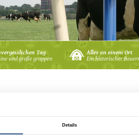
n
nvergesslichen Tag
Alles an einem Ort
eine und große gruppen
Ein historischer Bauer
f
 Bogenschießen
ld
& GPS-Wanderung
ll
Kontaktdaten:
ßball
ießen
Details
Name *
ele