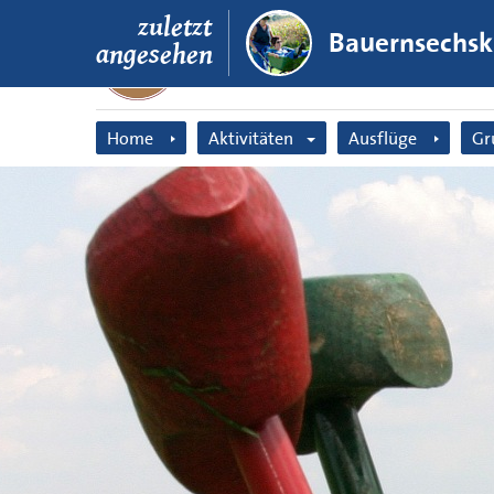
zuletzt
Bauernsechs
angesehen
Home
Aktivitäten
Ausflüge
Gr
Bauerngolf
Bauerngolf
Fa
Solex Tour
Bauernsechskamp
F
Bubble Fussball
Solexverleih
Be
Archery Attack
Bauernspiele
Ju
Bauernsechskampf
Bogenschießen
Ki
Tandem Tour
Kuh-Malworksho
Bauernspiele
Tandem Tour
Bogenschießen
Ausflug für alle
Kuh-Malworkshop
BBQ Bauerngolf
Solextour