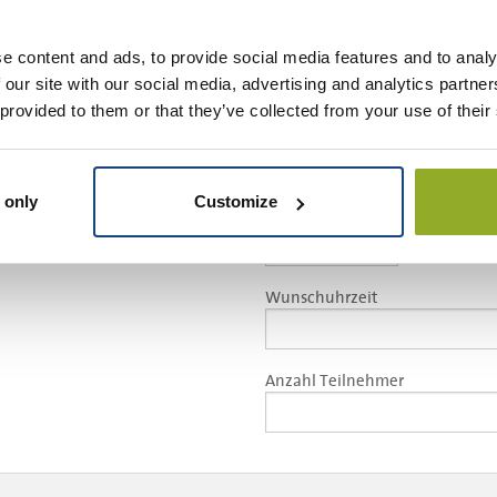
en ?
E -Mail *
 Bauernsechskampf
e content and ads, to provide social media features and to analy
 our site with our social media, advertising and analytics partn
 provided to them or that they’ve collected from your use of their
Telefonnummer *
 only
Customize
Wunschdatum
Wunschuhrzeit
Anzahl Teilnehmer