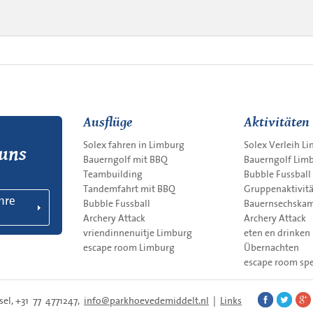
Ausflüge
Aktivitäten
Solex fahren in Limburg
Solex Verleih L
 uns
Bauerngolf mit BBQ
Bauerngolf Lim
Teambuilding
Bubble Fussball
Tandemfahrt mit BBQ
Gruppenaktivit
Ihre
Bubble Fussball
Bauernsechska
Archery Attack
Archery Attack
vriendinnenuitje Limburg
eten en drinken
escape room Limburg
Übernachten
escape room sp
sel, +31 77 4771247,
info@parkhoevedemiddelt.nl
|
Links