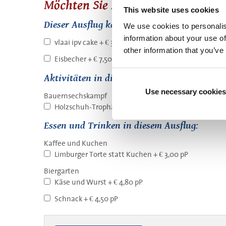
Möchten Sie Extras / Erweiterung
BBQ Solextour
This website uses cookies
Bubble Fußball &
Dieser Ausflug kann erweitert werden mit :
We use cookies to personalis
Bubble Fußball
information about your use of
vlaai ipv cake + € 3,00 pP
other information that you’ve
Eisbecher + € 7,50 pP
Aktivitäten in diesem Ausflug:
Use necessary cookies
Bauernsechskampf
Holzschuh-Trophäe + € 1,00 pP
Essen und Trinken in diesem Ausflug:
Kaffee und Kuchen
Limburger Torte statt Kuchen + € 3,00 pP
Biergarten
Käse und Wurst + € 4,80 pP
Schnack + € 4,50 pP