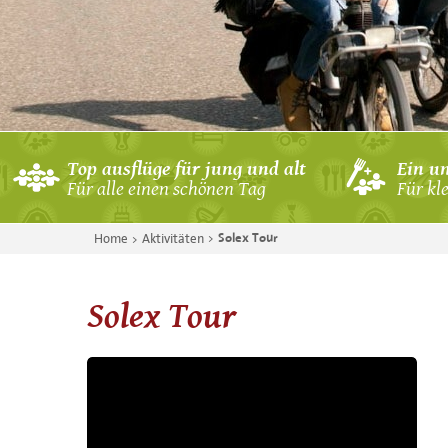
Bauerntag
Archery Attack
schieten maar!
BBQ Tandemfahrt
mit Pfeil und Boge
BBQ Bauernspiele
Top ausflüge für jung und alt
Ein u
Für alle einen schönen Tag
Für kl
Solex & Bauerngol
Bubble Fußball &
Home
Aktivitäten
Solex Tour
Aktion auf dem Fe
Bubble Fussball 
Solex Tour
BBQ Sechskampf
BBQ Bubble Fussba
Solex & Bubble Fu
Solex & Bogensch
Solex & Bauernspi