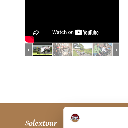
BBQ Solextour
Bubble Fußball &
Bubble Fußball
Solextour