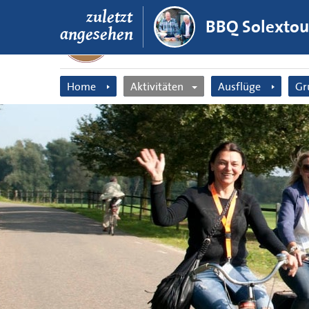
zuletzt
BBQ Solextou
angesehen
Home
Aktivitäten
Ausflüge
Gr
Bauerngolf
Bauerngolf
Fa
Solex Tour
Bauernsechskamp
F
Bubble Fussball
Solexverleih
Be
Archery Attack
Bauernspiele
Ju
Bauernsechskampf
Bogenschießen
Ki
Tandem Tour
Kuh-Malworksho
Bauernspiele
Tandem Tour
Bogenschießen
Ausflug für alle
Kuh-Malworkshop
BBQ Bauerngolf
Solextour