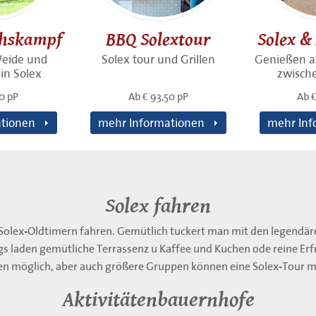
chskampf
BBQ Solextour
Solex &
Weide und
Solex tour und Grillen
Genießen a
in Solex
zwisch
00 pP
Ab € 93,50 pP
Ab €
tionen
mehr Informationen
mehr Inf
Solex fahren
olex-Oldtimern fahren. Gemütlich tuckert man mit den legendär
 laden gemütliche Terrassenz u Kaffee und Kuchen ode reine Erfr
en möglich, aber auch größere Gruppen können eine Solex-Tour 
Aktivitätenbauernhofe