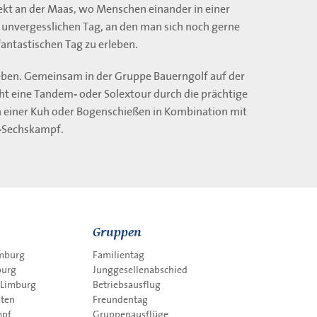
rekt an der Maas, wo Menschen einander in einer
 unvergesslichen Tag, an den man sich noch gerne
fantastischen Tag zu erleben.
leben. Gemeinsam in der Gruppe Bauerngolf auf der
t eine Tandem- oder Solextour durch die prächtige
 einer Kuh oder Bogenschießen in Kombination mit
n-Sechskampf.
Gruppen
imburg
Familientag
burg
Junggesellenabschied
 Limburg
Betriebsausflug
äten
Freundentag
mpf
Gruppenausflüge