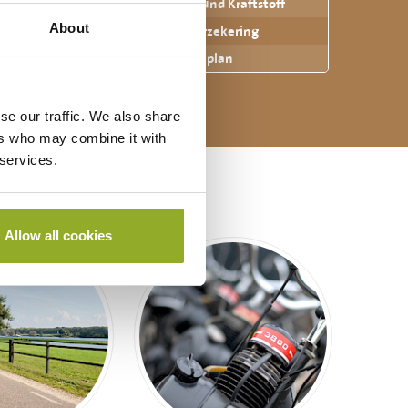
✓ Route und Kraftstoff
nz Limburg. Auf
About
✓ WA-verzekering
mbiniert mit
llem wegen der
✓ Routenplan
 unterwegs.
se our traffic. We also share
ers who may combine it with
 services.
Allow all cookies