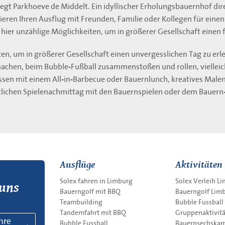
egt Parkhoeve de Middelt. Ein idyllischer Erholungsbauernhof di
eren Ihren Ausflug mit Freunden, Familie oder Kollegen für einen
 hier unzählige Möglichkeiten, um in größerer Gesellschaft einen 
ten, um in größerer Gesellschaft einen unvergesslichen Tag zu er
achen, beim Bubble-Fußball zusammenstoßen und rollen, vielleich
en mit einem All-in-Barbecue oder Bauernlunch, kreatives Malen
ichen Spielenachmittag mit den Bauernspielen oder dem Bauer
Ausflüge
Aktivitäten
Solex fahren in Limburg
Solex Verleih L
 uns
Bauerngolf mit BBQ
Bauerngolf Lim
Teambuilding
Bubble Fussball
Tandemfahrt mit BBQ
Gruppenaktivit
Ihre
Bubble Fussball
Bauernsechska