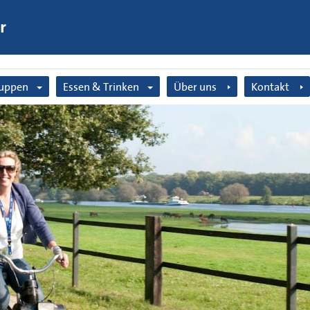
r
uppen
Essen & Trinken
Über uns
Kontakt
milienausflug
Bauernlunch
f
reundentag
Grillen
triebsausflug
Bauerneis
nggesellenabschied
Terrasse für Radfahrer
ndergeburtstagsfeier
p