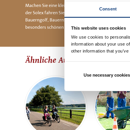
Machen Sie eine kleine Tour mit Freunden auf Solex-
Consent
der Solex fahren Sie quer durch die abwechslungsrei
Bauerngolf, Bauernspielen oder dem Bauern-Sechskam
besonders schönen Strecke durch Felder und Wälder
This website uses cookies
We use cookies to personalis
information about your use of
other information that you’ve
Ähnliche Ausflüge
Use necessary cookies