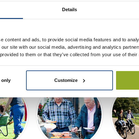
Oldtimern oder begehen Sie so Ihren Betriebsausflug in der Provi
Details
che Limburgische Landschaft. Sie werden vollständig versorgt, ko
pf. Mit der Solex durch Limburg ist das absolute Erlebnis vor a
 entlang der Maas, und wegen der vielen gemütlichen Biergärten
e content and ads, to provide social media features and to analy
 our site with our social media, advertising and analytics partn
 provided to them or that they’ve collected from your use of their
 only
Customize