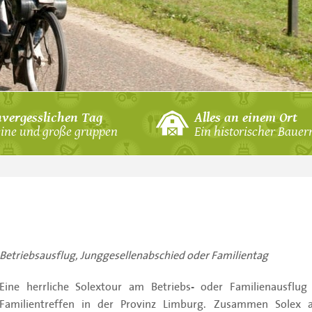
n
nvergesslichen Tag
Alles an einem Ort
eine und große gruppen
Ein historischer Bauer
f
 Bogenschießen
ld
& GPS-Wanderung
ll
Betriebsausflug, Junggesellenabschied oder Familientag
ßball
ießen
Eine herrliche Solextour am Betriebs- oder Familienausflu
ele
Familientreffen in der Provinz Limburg. Zusammen Solex 