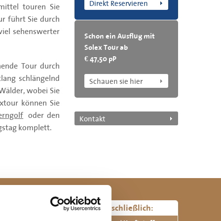
Direkt Reservieren
ittel touren Sie
ur führt Sie durch
viel sehenswerter
Schon ein Ausflug mit
Solex Tour ab
€ 47,50 pP
chende Tour durch
tlang schlängelnd
Schauen sie hier
Wälder, wobei Sie
xtour können Sie
erngolf
oder den
Kontakt
gstag komplett.
einschließlich: