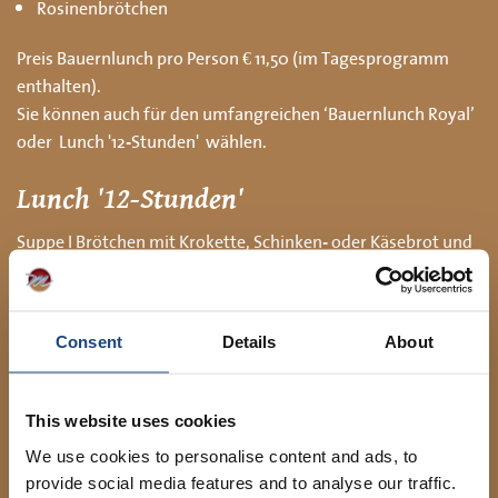
Rosinenbrötchen
Preis Bauernlunch pro Person € 11,50 (im Tagesprogramm
enthalten).
Sie können auch für den umfangreichen ‘Bauernlunch Royal’
oder
Lunch '12-Stunden'
wählen.
Lunch '12-Stunden'
Suppe I Brötchen mit Krokette, Schinken- oder Käsebrot und
Sultaninenbrötchen
Aufpreis für Tagespaket € 1,50 p.P. I Einzelpreis € 13,00 p.P.
Consent
Details
About
Bauernlunch Royal
Dieser umfangreichen Lunch besteht aus eine Tasse Suppe
mit Stangenbrot und Kräuterbutter, verschiedene Sorten
This website uses cookies
Brot und Brötchen, Käse, Brie, verschiedene Sorten
We use cookies to personalise content and ads, to
Fleischwaren, süße Brotaufstriche, Kroketten und
provide social media features and to analyse our traffic.