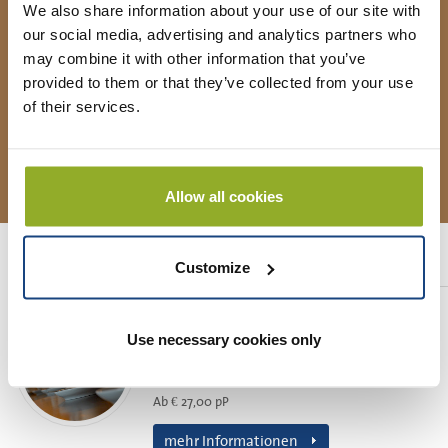
Husarensalat. Inklusive Kaffee, Tee, Milch und Orangensaft.
We also share information about your use of our site with
Preis pro Person € 23,00 I Mehrpreis Tagesprogramm pro
our social media, advertising and analytics partners who
Person € 11,50 I ab 15 Personen
may combine it with other information that you’ve
provided to them or that they’ve collected from your use
of their services.
fakultativ:
Lunch '12-Stunden'
+ € 1,50 pP
Lunch Royal
+ € 12,00 pP
Allow all cookies
Ähnliche Ausflüge
Customize
vergaderen dagdeel
Use necessary cookies only
business 4-uur vergaderarrangement
Ab € 27,00 pP
mehr Informationen