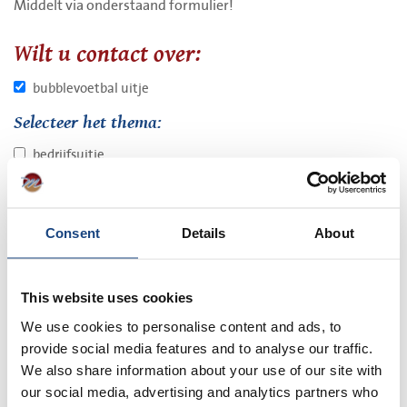
Middelt via onderstaand formulier!
Wilt u contact over:
bubblevoetbal uitje
Selecteer het thema:
bedrijfsuitje
familiedag
feestzaal
Consent
Details
About
kerstborrel
kinderfeest
This website uses cookies
nieuwjaarsborrel
We use cookies to personalise content and ads, to
vriendendag
provide social media features and to analyse our traffic.
vrijgezellenfeest
We also share information about your use of our site with
our social media, advertising and analytics partners who
Selecteer 1 of meerdere gewenste activteiten: