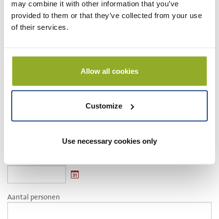
may combine it with other information that you’ve
bubble voetbal
provided to them or that they’ve collected from your use
Uw gegevens:
of their services.
Naam: *
Allow all cookies
E-mail: *
Customize
Tel. nummer: *
Use necessary cookies only
Voorkeursdatum
Aantal personen