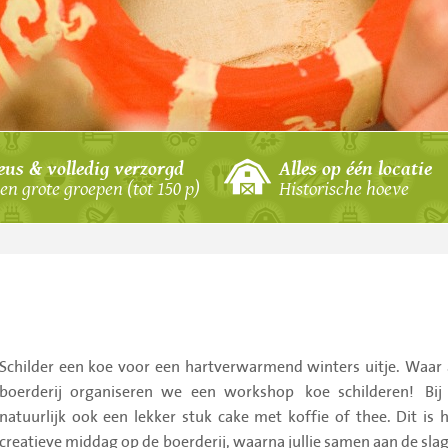
schieten
e
eus & volledig verzorgd
Alles op één locatie
en grote groepen (tot 150 p)
Historische hoeve
demtocht
n
Schilder een koe voor een hartverwarmend winters uitje. Waar
f
boerderij organiseren we een workshop koe schilderen! Bij
handboogschieten
natuurlijk ook een lekker stuk cake met koffie of thee. Dit is 
creatieve middag op de boerderij, waarna jullie samen aan de sla