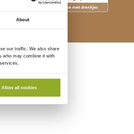
rden de
boerencake met drankjes
About
se our traffic. We also share
ers who may combine it with
 services.
Allow all cookies