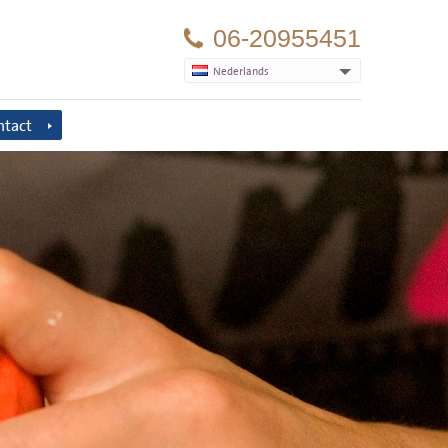
06-20955451
Nederlands
ntact