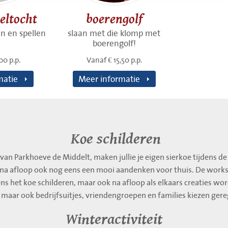
eltocht
boerengolf
n en spellen
slaan met die klomp met
boerengolf!
00 p.p.
Vanaf € 15,50 p.p.
matie
Meer informatie
Koe schilderen
an Parkhoeve de Middelt, maken jullie je eigen sierkoe tijdens de 
 na afloop ook nog eens een mooi aandenken voor thuis. De work
dens het koe schilderen, maar ook na afloop als elkaars creaties w
, maar ook bedrijfsuitjes, vriendengroepen en families kiezen gereg
Winteractiviteit