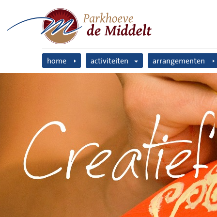
home
activiteiten
arrangementen
boerengolf
escape room
escape room
boerengolf
solex rijden
boerenzeskamp
bubble voetbal
solexverhuur
archery attack
boerenspellen
boerenzeskamp
handboogschiete
tandemtocht
GPS wandeltocht
boerenspellen
koeschilderen
GPS wandeltocht
tandemtocht
handboogschieten
uitje voor iederee