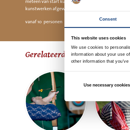
meteen van start kunnen gaan. Met verf en kwast w
vergaderen dagde
kunstwerken afgewerkt voor een mooie glans. En de 
Consent
vanaf 10 personen I overige dranken o.b.v. nacalcul
This website uses cookies
We use cookies to personalis
Gerelateerde arrangementen
information about your use of
other information that you’ve
Use necessary cookies