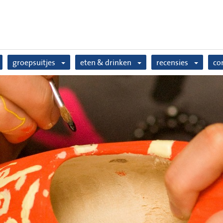
groepsuitjes
eten & drinken
recensies
co
familiedag
lunchen
over ons
vriendendag
barbecue all-in
werken bij
bedrijfsuitje
boerenbakpan
vrijgezellenfeest
ijscoupes
kinderfeestje
terras
n
kerstborrel
zalen
nieuwjaarsborrel
brunchen
high tea
boerenontbijt
n