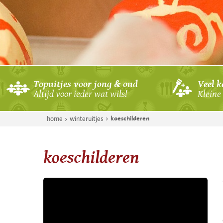
koe schilderen
BBQ Boerengolf
vergaderen
solextocht
boerendag
BBQ met handboog
archery attack
bubblevoetbal uitj
Topuitjes voor jong & oud
Veel k
Altijd voor ieder wat wils!
Kleine 
boerengolf & tan
schieten maar!
home
winteruitjes
koeschilderen
BBQ tandemtocht
BBQ GPS-tocht
koeschilderen
pijl en boog
BBQ boerenspelle
solex & boerengol
bubblevoetbal & 
actie op het veld