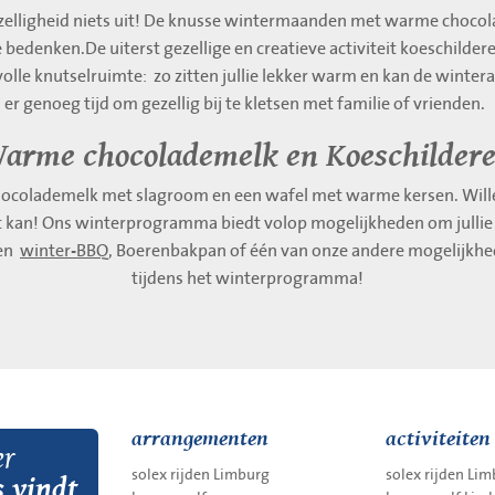
elligheid niets uit! De knusse wintermaanden met warme chocolad
 bedenken.De uiterst gezellige en creatieve activiteit koeschilder
rvolle knutselruimte: zo zitten jullie lekker warm en kan de winterac
er genoeg tijd om gezellig bij te kletsen met familie of vrienden.
arme chocolademelk en Koeschilder
ocolademelk met slagroom en een wafel met warme kersen. Willen
at kan! Ons winterprogramma biedt volop mogelijkheden om jullie
een
winter-BBQ
, Boerenbakpan of één van onze andere mogelijkhed
tijdens het winterprogramma!
arrangementen
activiteiten
er
solex rijden Limburg
solex rijden Li
s vindt