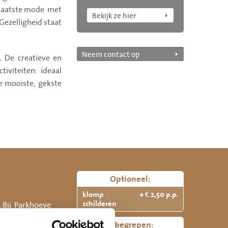
 laatste mode met
Bekijk ze hier
Gezelligheid staat
Neem contact op
. De creatieve en
iviteiten: ideaal
de mooiste, gekste
Optioneel:
klomp
+ € 2,50 p.p.
. Bij Parkhoeve
schilderen
 na de uitleg
Inbegrepen: