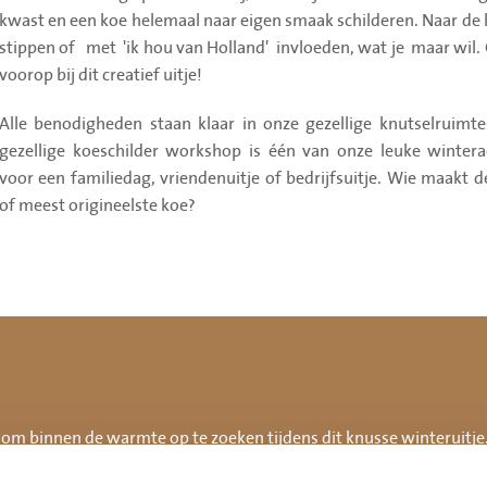
PS-tocht
kwast en een koe helemaal naar eigen smaak schilderen. Naar de
stippen of met 'ik hou van Holland' invloeden, wat je maar wil. 
voorop bij dit creatief uitje!
l
Alle benodigheden staan klaar in onze gezellige knutselruimte
tbal
gezellige koeschilder workshop is één van onze leuke winteract
voor een familiedag, vriendenuitje of bedrijfsuitje. Wie maakt 
of meest origineelste koe?
schieten
enspellen
boerengolf
boerenzeskamp
rengolf
 om binnen de warmte op te zoeken tijdens dit knusse winteruitje
ncake en koffie of thee. Alle materialen staan klaar, zodat jullie
l met lunch