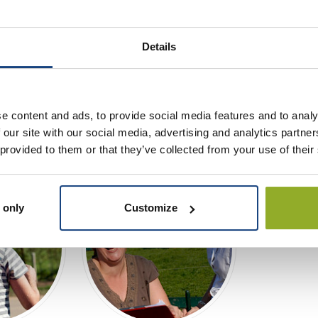
orden de koeien naar eigen smaak geschilderd. Na het drogen wo
el
geschilderde koe? Die gaat natuurlijk mee naar huis!
Details
atie
e content and ads, to provide social media features and to analy
 our site with our social media, advertising and analytics partn
 provided to them or that they’ve collected from your use of their
 only
Customize