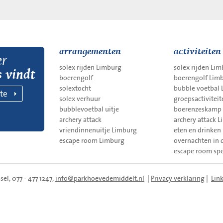
arrangementen
activiteiten
er
solex rijden Limburg
solex rijden Li
s vindt
boerengolf
boerengolf Lim
solextocht
bubble voetbal
te
solex verhuur
groepsactiviteit
bubblevoetbal uitje
boerenzeskamp
archery attack
archery attack 
vriendinnenuitje Limburg
eten en drinken
escape room Limburg
overnachten in
escape room sp
el, 077 - 477 1247,
info@parkhoevedemiddelt.nl
|
Privacy verklaring
|
Lin