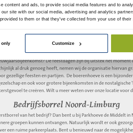
el
e content and ads, to provide social media features and to analy
 our site with our social media, advertising and analytics partn
 provided to them or that they’ve collected from your use of their
 only
Customize
tie in Noord-Limburg voor een kerstb
ieuwjaarsbijeenkomst? De feestdagen zijn bij uitstek het moment o
ijnlijk al druk genoeg heeft, nemen wij de organisatie hiervan g
or gezellige feesten en partijen. De boerenhoeve is een bijzonder
gezelschap en ook voor grotere bijeenkomsten in de nostalgische 'B
erstgevoel te creëren. Wilt u meer weten over onze locatie voor de
Bedrijfsborrel Noord-Limburg
erstborrel van het bedrijf? Dan bent u bij Parkhoeve de Middelt i
einere groepen kunnen ontvangen. Natuurlijk wordt er ook gezorg
ver een ruime parkeerplaats. Bent u benieuwd naar de mogelijkhe