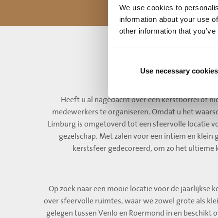
vergaderen dagde
We use cookies to personalis
information about your use of
other information that you’ve
Use necessary cookies
Loca
Heeft u al nagedacht over een kerstborrel of n
medewerkers te organiseren. Omdat u het waarsch
Limburg is omgetoverd tot een sfeervolle locatie vo
gezelschap. Met zalen voor een intiem en klein 
kerstsfeer gedecoreerd, om zo het ultieme k
Op zoek naar een mooie locatie voor de jaarlijkse k
over sfeervolle ruimtes, waar we zowel grote als kl
gelegen tussen Venlo en Roermond in en beschikt o