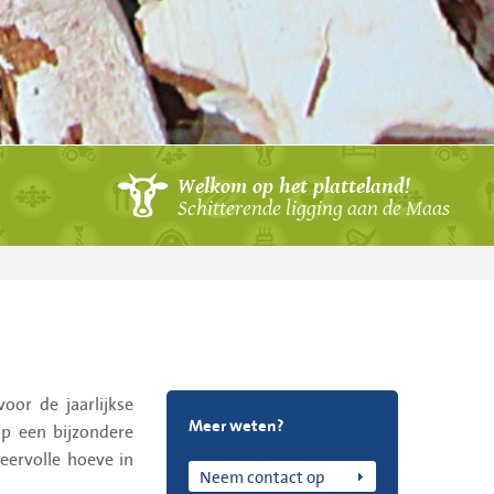
Welkom op het platteland!
Schitterende ligging aan de Maas
oor de jaarlijkse
Meer weten?
op een bijzondere
feervolle hoeve in
Neem contact op