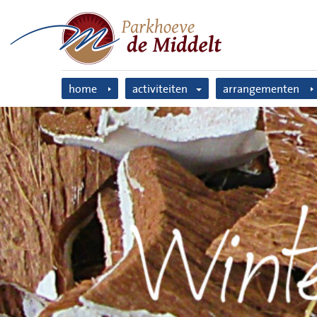
home
activiteiten
arrangementen
boerengolf
escape room
escape room
boerengolf
solex rijden
boerenzeskamp
bubble voetbal
solexverhuur
archery attack
boerenspellen
boerenzeskamp
handboogschiete
tandemtocht
GPS wandeltocht
boerenspellen
koeschilderen
GPS wandeltocht
tandemtocht
handboogschieten
uitje voor iederee