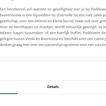
PS-tocht
Een kerstborrel vol warmte en gezelligheid vier je bij Parkhoe
boerenhoeve is een bijzondere en sfeervolle locatie met zalen p
gezelschap, voor een intieme en kleine borrel, maar ook voor gr
l
Voor de kersthapjes en drankjes wordt natuurlijk gezorgd, zo k
tbal
lekkere hapjes tussendoor of een heerlijk buffet. Parkhoeve de 
gelegen tussen Venlo en Roermond en beschikt over een ruime p
denken graag mee over een passend programma voor een succesvo
schieten
enspellen
boerengolf
boerenzeskamp
 geheel in kerstsfeer zijn, waar we zowel grote gezelschappen al
Details
rengolf
eden. Ontvang de gasten met een glaasje Glühwein, lekkere hapjes t
kerstpakketten voor de collega's worden uitgereikt. Tot slot bes
o en Roermond. Wij denken graag met u mee over een passend prog
l met lunch