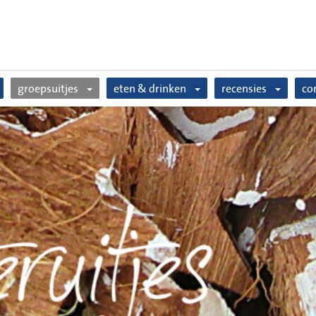
groepsuitjes
eten & drinken
recensies
co
familiedag
lunchen
over ons
vriendendag
barbecue all-in
werken bij
bedrijfsuitje
boerenbakpan
vrijgezellenfeest
ijscoupes
kinderfeestje
terras
n
kerstborrel
zalen
nieuwjaarsborrel
brunchen
high tea
boerenontbijt
n