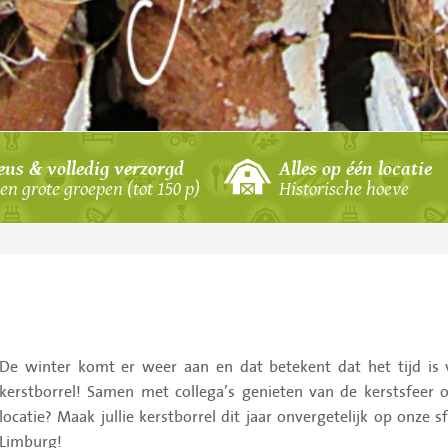
schieten
e
eus & volledig verzorgd
Alles op één locatie
en grote groepen (tot 150 p)
Historische hoeve
demtocht
n
De winter komt er weer aan en dat betekent dat het tijd is v
f
kerstborrel! Samen met collega’s genieten van de kerstsfeer 
handboogschieten
locatie? Maak jullie kerstborrel dit jaar onvergetelijk op onze s
Limburg!