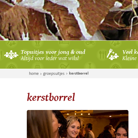
koe schilderen
BBQ Boerengolf
vergaderen
solextocht
boerendag
BBQ met handboog
archery attack
bubblevoetbal uitj
Topuitjes voor jong & oud
Veel k
Altijd voor ieder wat wils!
Kleine 
boerengolf & tan
schieten maar!
home
groepsuitjes
kerstborrel
BBQ tandemtocht
BBQ GPS-tocht
kerstborrel
pijl en boog
BBQ boerenspelle
solex & boerengol
bubblevoetbal & 
actie op het veld