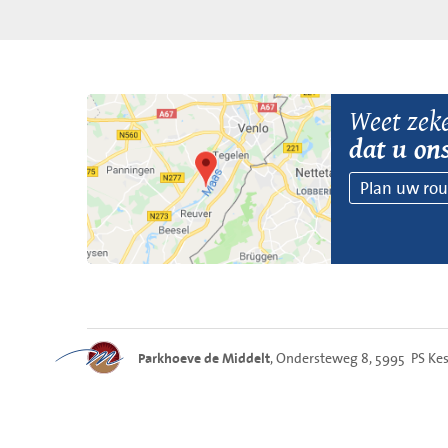
Weet zek
dat u on
Plan uw rou
, Ondersteweg 8, 5995 PS Kess
Parkhoeve de Middelt