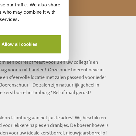
se our traffic. We also share
ers who may combine it with
 services.
Allow all cookies
orrel
m een borrel of feest voor u en uw collega’s en
raag voor u uit handen! Onze oude boerenhoeve in
e en sfeervolle locatie met zalen passend voor ieder
oerenschuur'. De zalen zijn natuurlijk geheel in
 kerstborrel in Limburg? Bel of mail gerust!
n Noord-Limburg aan het juiste adres! Wij beschikken
d voor lekkere hapjes en drankjes. De boerenhoeve is
den voor uw ideale kerstborrel,
nieuwjaarsborrel
of