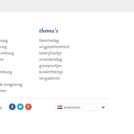
thema's
mburg
familiedag
burg
vrijgezellenfeest
 Limburg
bedrijfsuitje
en
vriendendag
groepsuitjes
Limburg
kinderfeestje
vergaderen
 de omgeving
elen
ks
Nederlands