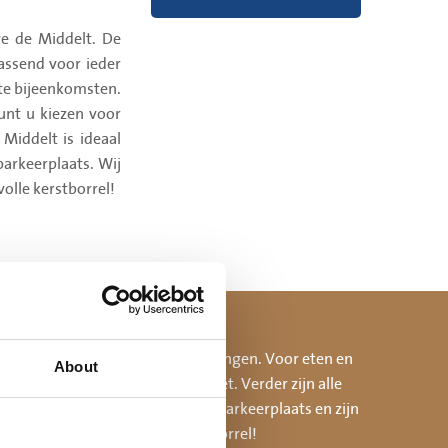
ve de Middelt. De
assend voor ieder
ote bijeenkomsten.
unt u kiezen voor
Middelt is ideaal
arkeerplaats. Wij
lle kerstborrel!
s ook kleine groepen kunnen ontvangen. Voor eten en
About
ussendoor of een heerlijk buffet. Verder zijn alle
chikt de hoeve over een ruime parkeerplaats en zijn
ramma voor jullie ideale kerstborrel!