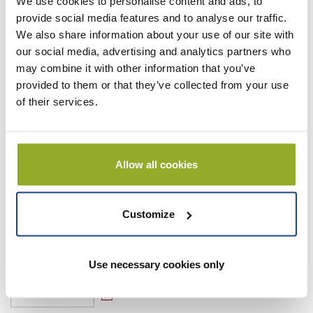
We use cookies to personalise content and ads, to
vriendendag
provide social media features and to analyse our traffic.
We also share information about your use of our site with
bedrijfsuitje
our social media, advertising and analytics partners who
vrijgezellenfeest
may combine it with other information that you’ve
Uw gegevens:
provided to them or that they’ve collected from your use
of their services.
Naam *
Allow all cookies
E-mail adres *
Customize
Tel. nummer *
Use necessary cookies only
Voorkeursdatum *