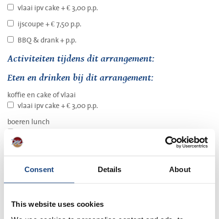
vlaai ipv cake + € 3,00 p.p.
ijscoupe + € 7,50 p.p.
BBQ & drank + p.p.
Activiteiten tijdens dit arrangement:
Eten en drinken bij dit arrangement:
koffie en cake of vlaai
vlaai ipv cake + € 3,00 p.p.
boeren lunch
lunch 12-uurtje + € 1,50 p.p.
lunch royaal + € 12,00 p.p.
terras
Consent
Details
About
bittergarnituur + € 4,50 p.p.
Wat is het thema van uw dagje uit?
This website uses cookies
familiedag