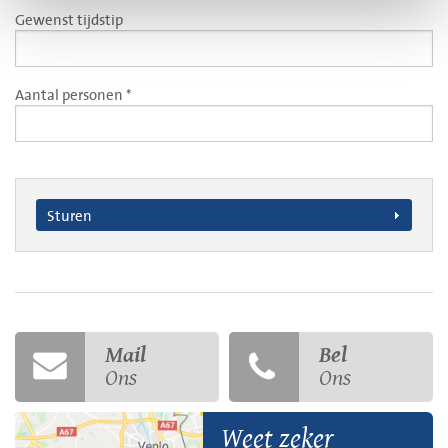
Gewenst tijdstip
Aantal personen *
Sturen
Mail
Bel
Ons
Ons
Weet zeker