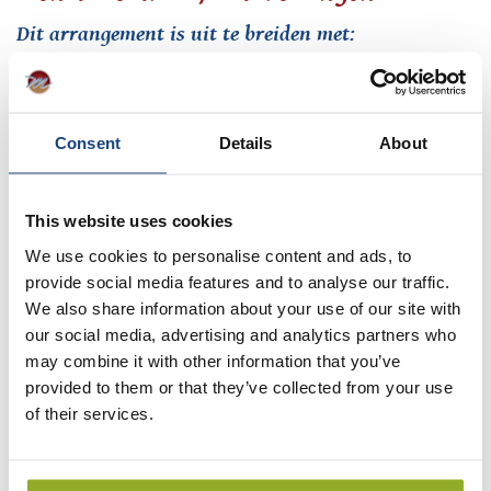
Dit arrangement is uit te breiden met:
ijscoupe + € 7,50 p.p.
Activiteiten tijdens dit arrangement:
Consent
Details
About
Uw gegevens:
Naam *
This website uses cookies
We use cookies to personalise content and ads, to
E-mail adres *
provide social media features and to analyse our traffic.
We also share information about your use of our site with
our social media, advertising and analytics partners who
may combine it with other information that you’ve
Tel. nummer *
provided to them or that they’ve collected from your use
of their services.
Voorkeursdatum