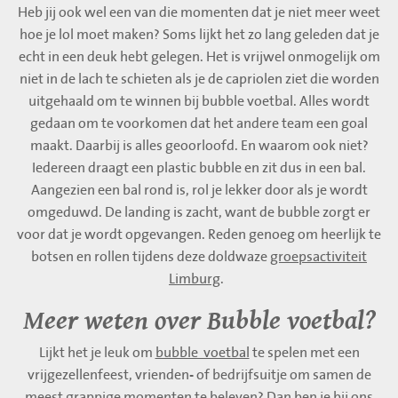
Heb jij ook wel een van die momenten dat je niet meer weet
hoe je lol moet maken? Soms lijkt het zo lang geleden dat je
echt in een deuk hebt gelegen. Het is vrijwel onmogelijk om
niet in de lach te schieten als je de capriolen ziet die worden
uitgehaald om te winnen bij bubble voetbal. Alles wordt
gedaan om te voorkomen dat het andere team een goal
maakt. Daarbij is alles geoorloofd. En waarom ook niet?
Iedereen draagt een plastic bubble en zit dus in een bal.
Aangezien een bal rond is, rol je lekker door als je wordt
omgeduwd. De landing is zacht, want de bubble zorgt er
voor dat je wordt opgevangen. Reden genoeg om heerlijk te
botsen en rollen tijdens deze doldwaze
groepsactiviteit
Limburg
.
Meer weten over Bubble voetbal?
Lijkt het je leuk om
bubble voetbal
te spelen met een
vrijgezellenfeest, vrienden- of bedrijfsuitje om samen de
meest grappige momenten te beleven? Dan ben je bij ons