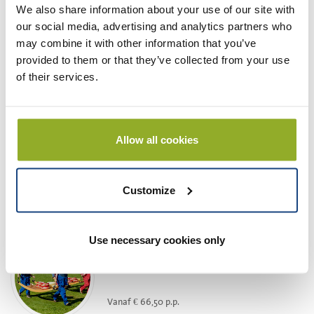
We also share information about your use of our site with
our social media, advertising and analytics partners who
Vanaf € 33,00 p.p.
may combine it with other information that you’ve
provided to them or that they’ve collected from your use
Meer informatie
of their services.
BBQ bubblevoetbal
voetbal, maar dan anders, met BBQ
Allow all cookies
Vanaf € 79,00 p.p.
Customize
Meer informatie
Use necessary cookies only
teambuilding
actief teamuitje met bubblevoetbal
Vanaf € 66,50 p.p.