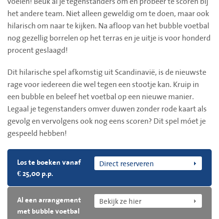
voelen! Beuk al je tegenstanders om en probeer te scoren bij
het andere team. Niet alleen geweldig om te doen, maar ook
hilarisch om naar te kijken. Na afloop van het bubble voetbal
nog gezellig borrelen op het terras en je uitje is voor honderd
procent geslaagd!
Dit hilarische spel afkomstig uit Scandinavië, is de nieuwste
rage voor iedereen die wel tegen een stootje kan. Kruip in
een bubble en beleef het voetbal op een nieuwe manier.
Legaal je tegenstanders omver duwen zonder rode kaart als
gevolg en vervolgens ook nog eens scoren? Dit spel móet je
gespeeld hebben!
Direct reserveren
Los te boeken vanaf
€ 25,00 p.p.
Bekijk ze hier
Al een arrangement
met bubble voetbal