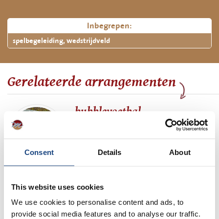
Inbegrepen:
spelbegeleiding, wedstrijdveld
Gerelateerde arrangementen
bubblevoetbal
speel een potje bubblevoetbal
Vanaf € 25,00 p.p.
Consent
Details
About
Meer informatie
This website uses cookies
We use cookies to personalise content and ads, to
bubblevoetbal uitje
provide social media features and to analyse our traffic.
de sensatie van nu voor voetballiefhebbers