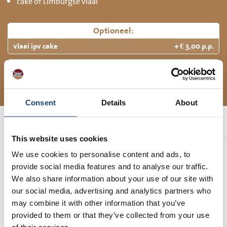
cake of Limburgse vlaai
Optioneel:
vlaai ipv cake
+ € 3,00 p.p.
Inbegrepen:
koffie en cake
Consent
Details
About
Gerelateerde arrangementen
This website uses cookies
BBQ boerengolf
We use cookies to personalise content and ads, to
provide social media features and to analyse our traffic.
samen eten en Boerengolf spelen in de
We also share information about your use of our site with
wei
our social media, advertising and analytics partners who
Vanaf € 69,50 p.p.
may combine it with other information that you’ve
Meer informatie
provided to them or that they’ve collected from your use